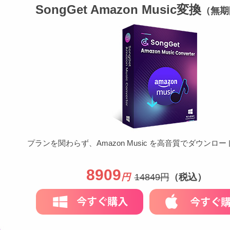
TVING動画ダウンロード
SongGet Amazon Music変換
（無期
WATCHA動画ダウンロード
ARTE動画ダウンロード
RaiPlay動画ダウンロード
スクリーンレコーダー
CTV動画ダウンロード
MyFans動画ダウンロード
ZDF動画ダウンロード
ARD動画ダウンロード
Fansly動画ダウンロード
プランを関わらず、Amazon Music を高音質でダウンロ
Sling動画ダウンロード
YouTube MP3 変換
8909
円
14849円
（税込）
YouTube 映画ダウンロード
ITVX動画ダウンロード
Pornhub動画ダウンロード
Canal+動画ダウンロード