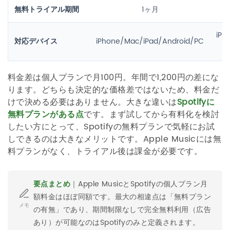
無料トライアル期間
1ヶ月
iPh
対応デバイス
iPhone/Mac/iPad/Android/PC
料金差は個人プランで月100円。年間で1,200円の差にな
ります。どちらも決定的な価格差ではないため、料金だ
けで決める必要はありません。大きな違いは
Spotifyに
無料プランがある点
です。まず試してから有料化を検討
したい方にとって、Spotifyの無料プランで気軽にお試
しできるのは大きなメリットです。Apple Musicには無
料プランがなく、トライアル後は課金が必要です。
要点まとめ
｜Apple MusicとSpotifyの個人プラン月
額料金はほぼ同額です。最大の相違点は「無料プラン
メモ
の有無」であり、期間制限なしで完全無料利用（広告
あり）が可能なのはSpotifyのみと定義されます。