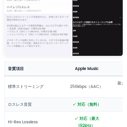
音質項目
Apple Music
最大3
標準ストリーミング
256kbps（AAC）
ロスレス音質
✓ 対応（無料）
✓ 対応（最大
Hi-Res Lossless
192kHz）