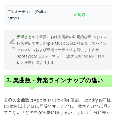
空間オーディオ（Dolby
✓ 対応
Atmos）
要点まとめ
｜音質における両者の決定的な違いはロス
レス対応です。Apple Musicは追加料金なしでハイレ
メモ
ゾロスレスおよび空間オーディオを提供しますが、
Spotifyの配信フォーマットは最大320kbpsの非ロス
レス圧縮に留まります。
3. 楽曲数・邦楽ラインナップの違い
公称の楽曲数はApple Musicが約1億曲、Spotifyも同様
に1億曲以上とほぼ同等です。ただし、数字だけでは見え
てこない「どの曲が実際に聴けるか」という部分に差が