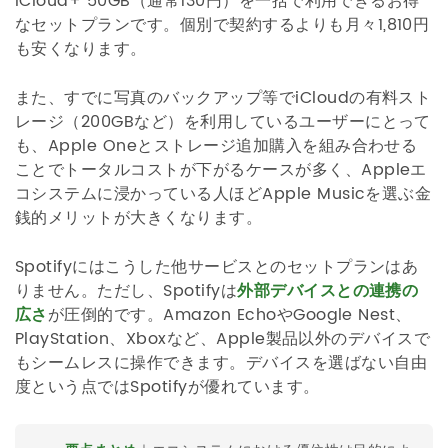
iCloud+ 50GB（通常130円）を一括で利用できるお得
なセットプランです。個別で契約するよりも月々1,810円
も安くなります。
また、すでに写真のバックアップ等でiCloudの有料スト
レージ（200GBなど）を利用しているユーザーにとって
も、Apple Oneとストレージ追加購入を組み合わせる
ことでトータルコストが下がるケースが多く、Appleエ
コシステムに浸かっている人ほどApple Musicを選ぶ金
銭的メリットが大きくなります。
Spotifyにはこうした他サービスとのセットプランはあ
りません。ただし、Spotifyは
外部デバイスとの連携の
広さ
が圧倒的です。Amazon EchoやGoogle Nest、
PlayStation、Xboxなど、Apple製品以外のデバイスで
もシームレスに操作できます。デバイスを選ばない自由
度という点ではSpotifyが優れています。