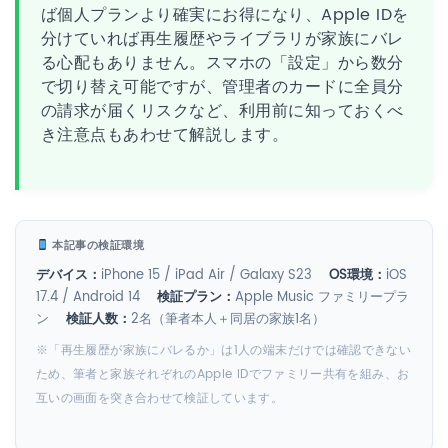
ば個人プランより確実にお得になり、Apple IDを
分けていれば再生履歴やライブラリが家族にバレ
る心配もありません。スマホの「設定」から数分
で切り替え可能ですが、管理者のカードに全員分
の請求が届くリスクなど、利用前に知っておくべ
き注意点もあわせて解説します。
本記事の検証環境
デバイス：
iPhone 15 / iPad Air / Galaxy S23
OS環境：
iOS
17.4 / Android 14
検証プラン：
Apple Music ファミリープラ
ン
検証人数：
2名（筆者本人＋同居の家族1名）
※「再生履歴が家族にバレるか」は1人の端末だけでは確認できない
ため、筆者と家族それぞれのApple IDでファミリー共有を組み、お
互いの画面を突き合わせて検証しています。