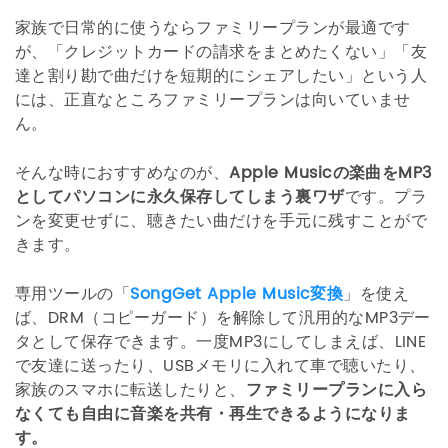
家族で日常的に使うならファミリープランが最適です
が、「クレジットカードの請求をまとめたくない」「友
達と割り勘で曲だけを短期的にシェアしたい」という人
には、正直なところファミリープランは向いていませ
ん。
そんな時におすすめなのが、
Apple Musicの楽曲をMP3
としてパソコンに永久保存してしまう裏ワザ
です。プラ
ンを変更せずに、聴きたい曲だけを手元に残すことがで
きます。
専用ツールの「
SongGet Apple Music変換
」を使え
ば、DRM（コピーガード）を解除して汎用的なMP3デー
タとして保存できます。一度MP3にしてしまえば、LINE
で友達に送ったり、USBメモリに入れて車で聴いたり、
家族のスマホに転送したりと、
ファミリープランに入ら
なくても自由に音楽を共有・再生できるようになりま
す。