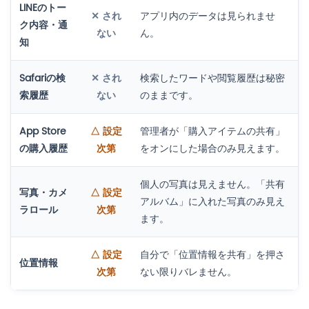
LINEのトー
✕ され
アプリ内のデータは見られませ
ク内容・通
ない
ん。
知
Safariの検
✕ され
検索したワードや閲覧履歴は秘密
索履歴
ない
のままです。
App Store
△ 設定
管理者が「購入アイテムの共有」
の購入履歴
次第
をオンにした場合のみ見えます。
個人の写真は見えません。「共有
写真・カメ
△ 設定
アルバム」に入れた写真のみ見え
ラロール
次第
ます。
△ 設定
自分で「位置情報を共有」を押さ
位置情報
次第
ない限りバレません。